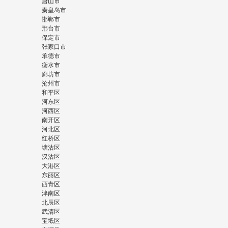
唐山市
秦皇岛市
邯郸市
邢台市
保定市
张家口市
承德市
衡水市
廊坊市
沧州市
和平区
河东区
河西区
南开区
河北区
红桥区
塘沽区
汉沽区
大港区
东丽区
西青区
津南区
北辰区
武清区
宝坻区