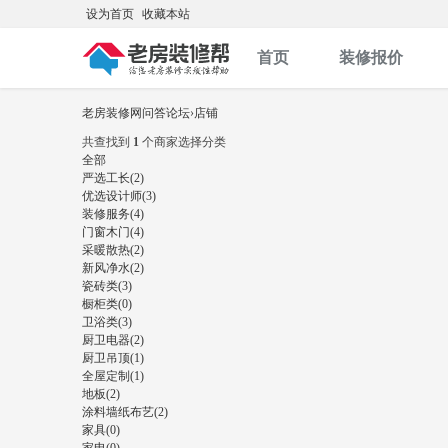
设为首页
收藏本站
首页
装修报价
老房装修网问答论坛
›
店铺
共查找到
1
个商家
选择分类
全部
严选工长(2)
优选设计师(3)
装修服务(4)
门窗木门(4)
采暖散热(2)
新风净水(2)
瓷砖类(3)
橱柜类(0)
卫浴类(3)
厨卫电器(2)
厨卫吊顶(1)
全屋定制(1)
地板(2)
涂料墙纸布艺(2)
家具(0)