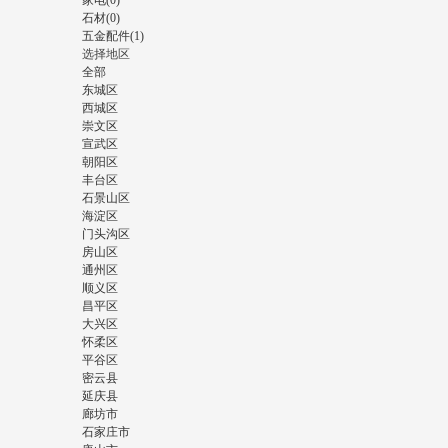
家电(0)
石材(0)
五金配件(1)
选择地区
全部
东城区
西城区
崇文区
宣武区
朝阳区
丰台区
石景山区
海淀区
门头沟区
房山区
通州区
顺义区
昌平区
大兴区
怀柔区
平谷区
密云县
延庆县
廊坊市
石家庄市