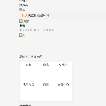
宁河县
静海县
蓟县
默认
浏览量
创建时间
奥普
北京市朝阳区, 17810306886
品牌入驻
店铺管理
商家
商品
优惠券
地图搜店
商情
会员中心