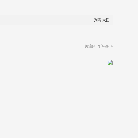
列表
大图
关注(412)
评论(0)