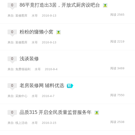
86平竟打造出3居，开放式厨房设吧台
0
阅读 2565
来自: 装修图库
水哥
2016-9-13
粉粉的慵懒小窝
0
阅读 2219
来自: 装修图库
水哥
2016-9-13
浅谈装修
0
阅读 3469
来自: 免费领福利
水哥
2016-9-4
老房装修网 辅料优选
0
阅读 7550
来自: 采购中心
水哥
2016-4-7
品质315 开启全民质量监督服务年
0
阅读 2538
来自: 线上活动
水哥
2016-3-15