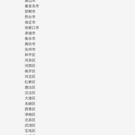
唐山市
秦皇岛市
邯郸市
邢台市
保定市
张家口市
承德市
衡水市
廊坊市
沧州市
和平区
河东区
河西区
南开区
河北区
红桥区
塘沽区
汉沽区
大港区
东丽区
西青区
津南区
北辰区
武清区
宝坻区