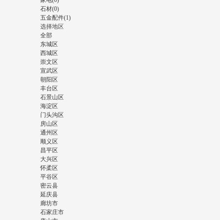
家电(0)
石材(0)
五金配件(1)
选择地区
全部
东城区
西城区
崇文区
宣武区
朝阳区
丰台区
石景山区
海淀区
门头沟区
房山区
通州区
顺义区
昌平区
大兴区
怀柔区
平谷区
密云县
延庆县
廊坊市
石家庄市