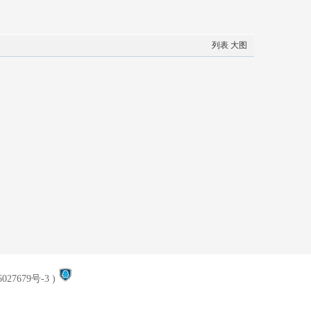
列表
大图
027679号-3
)