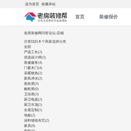
设为首页
收藏本站
首页
装修报价
老房装修网问答论坛
›
店铺
共查找到
0
个商家
选择分类
全部
严选工长(2)
优选设计师(3)
装修服务(4)
门窗木门(4)
采暖散热(2)
新风净水(2)
瓷砖类(3)
橱柜类(0)
卫浴类(3)
厨卫电器(2)
厨卫吊顶(1)
全屋定制(1)
地板(2)
涂料墙纸布艺(2)
家具(0)