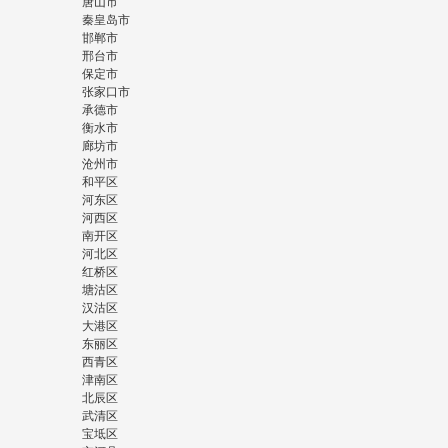
唐山市
秦皇岛市
邯郸市
邢台市
保定市
张家口市
承德市
衡水市
廊坊市
沧州市
和平区
河东区
河西区
南开区
河北区
红桥区
塘沽区
汉沽区
大港区
东丽区
西青区
津南区
北辰区
武清区
宝坻区