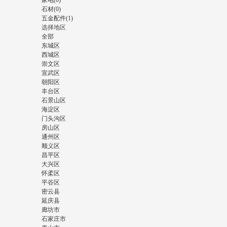
家电(0)
石材(0)
五金配件(1)
选择地区
全部
东城区
西城区
崇文区
宣武区
朝阳区
丰台区
石景山区
海淀区
门头沟区
房山区
通州区
顺义区
昌平区
大兴区
怀柔区
平谷区
密云县
延庆县
廊坊市
石家庄市