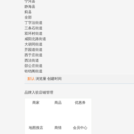
宁河县
静海县
蓟县
全部
丁字沽街道
三条石街道
双环村街道
咸阳北路街道
大胡同街道
芥园道街道
西于庄街道
西沽街道
邵公庄街道
铃铛阁街道
默认
浏览量
创建时间
品牌入驻
店铺管理
商家
商品
优惠券
地图搜店
商情
会员中心