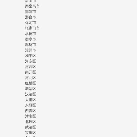
唐山市
秦皇岛市
邯郸市
邢台市
保定市
张家口市
承德市
衡水市
廊坊市
沧州市
和平区
河东区
河西区
南开区
河北区
红桥区
塘沽区
汉沽区
大港区
东丽区
西青区
津南区
北辰区
武清区
宝坻区