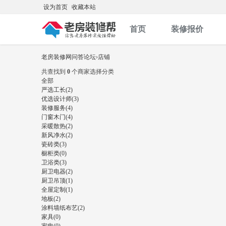
设为首页
收藏本站
首页
装修报价
老房装修网问答论坛
›
店铺
共查找到
0
个商家
选择分类
全部
严选工长(2)
优选设计师(3)
装修服务(4)
门窗木门(4)
采暖散热(2)
新风净水(2)
瓷砖类(3)
橱柜类(0)
卫浴类(3)
厨卫电器(2)
厨卫吊顶(1)
全屋定制(1)
地板(2)
涂料墙纸布艺(2)
家具(0)