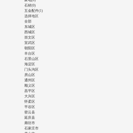
家电(0)
石材(0)
五金配件(1)
选择地区
全部
东城区
西城区
崇文区
宣武区
朝阳区
丰台区
石景山区
海淀区
门头沟区
房山区
通州区
顺义区
昌平区
大兴区
怀柔区
平谷区
密云县
延庆县
廊坊市
石家庄市